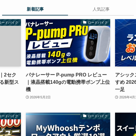
新着記事
人気記事
ロードバイク
ロードバイク
ュー｜2セク
パナレーサー P-pump PRO レビュー
アシック
る新型ス
｜液晶搭載140gの電動携帯ポンプ上位
すめ 2
機
一足
2026年5月2日
2026年4月
ロードバイク
ロードバイク