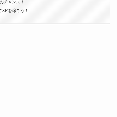
得のチャンス！
てXPを稼ごう！