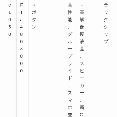
e
F
＋
高
＋
ラ
1
T
ボ
性
高
ッ
0
/
タ
能
解
グ
5
4
ン
、
像
シ
0
8
グ
度
ッ
0
ル
液
プ
×
ー
晶
8
プ
,
0
ラ
ス
0
イ
ピ
ド
ー
、
カ
ス
ー
マ
,
ホ
新
並
G