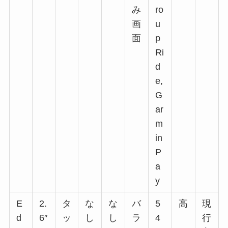
み
ro
画
u
面
p
Ri
d
e,
G
ar
m
in
P
a
y
E
2.
タ
な
な
バ
5
高
現
d
6″
ッ
し
し
ラ
4
行