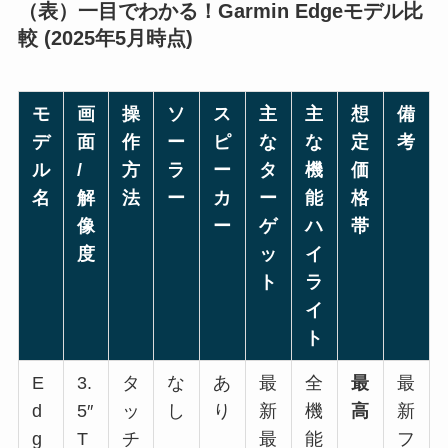
（表）一目でわかる！Garmin Edgeモデル比
較 (2025年5月時点)
モ
画
操
ソ
ス
主
主
想
備
デ
面
作
ー
ピ
な
な
定
考
ル
/
方
ラ
ー
タ
機
価
名
解
法
ー
カ
ー
能
格
像
ー
ゲ
ハ
帯
度
ッ
イ
ト
ラ
イ
ト
E
3.
タ
な
あ
最
全
最
最
d
5″
ッ
し
り
新
機
高
新
g
T
チ
最
能
フ